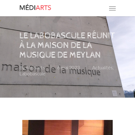
Skip
Menu
to
main
content
LE LABOBASCULE RÉUNIT
À LA MAISON DE LA
MUSIQUE DE MEYLAN
By
Médiarts
6 mai 2023
Actualités
,
Labobascule