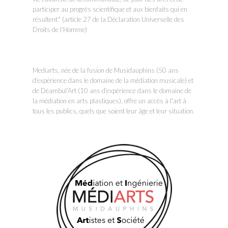
participer au progrès scientifique et aux bienfaits qui en
résultent." (article 27 de la Déclaration Universelle des
Droits de l’Homme)
Mediarts, née de la fusion de Musidauphins (50 ans
d’expérience dans le domaine de la médiation musicale) et
de Déambul’Art (10 ans d’expérience dans le domaine de
la médiation en arts plastiques), offre un accès à l'art à
tous les publics, quels que soient leur âge et leur situation.