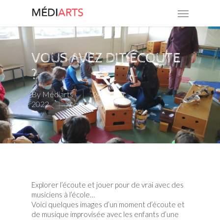
Skip
Menu
to
main
content
VOUS AVEZ DIT ÉCOUTE
?
By
Médiarts
24 janvier
2022
Actualités
Explorer l’écoute et jouer pour de vrai avec des
musiciens à l’école…
Voici quelques images d’un moment d’écoute et
de musique improvisée avec les enfants d’une